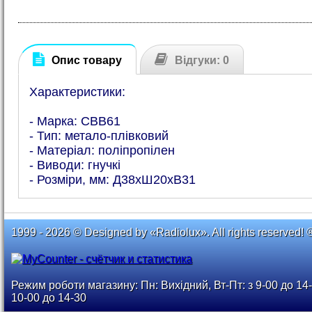
Опис товару
Відгуки: 0
Характеристики:
- Марка: CBB61
- Тип: метало-плівковий
- Матеріал: поліпропілен
- Виводи: гнучкі
- Розміри, мм: Д38хШ20хВ31
1999 - 2026 © Designed by «Radiolux». All rights reserved! 
Режим роботи магазину: Пн: Вихідний, Вт-Пт: з 9-00 до 14-
10-00 до 14-30