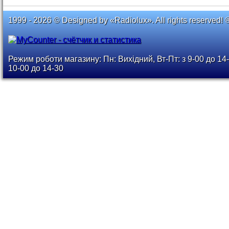
1999 - 2026 © Designed by «Radiolux». All rights reserved! 
Режим роботи магазину: Пн: Вихідний, Вт-Пт: з 9-00 до 14-
10-00 до 14-30