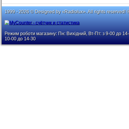
1999 - 2026 © Designed by «Radiolux». All rights reserved! 
Режим роботи магазину: Пн: Вихідний, Вт-Пт: з 9-00 до 14-
10-00 до 14-30