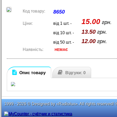
Код товару:
8650
15.00
грн.
Ціни:
від 1 шт. -
13.50
грн.
від 10 шт. -
12.00
грн.
від 50 шт. -
Наявність:
НЕМАЄ
Опис товару
Відгуки: 0
1999 - 2026 © Designed by «Radiolux». All rights reserved! 