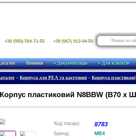
+38 (050) 564-71-55
+38 (067) 913-04-50
Каталог
Новини
» Документація
» Для клієнтів
аталог
»
Корпуса для РЕА та касетниці
»
Корпуса пластикові
Корпус пластиковий N8BBW (В70 х Ш
Код товару:
8783
Бренд:
MBX