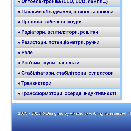
» Оптоелектроніка (LED, LCD, лампи...)
» Паяльне обладнання, припої та флюси
» Провода, кабелі та шнури
» Радіатори, вентилятори, решітки
» Резистори, потенціометри, ручки
» Реле
» Роз'єми, щупи, панельки
» Стабілізатори, стабілітрони, супресори
» Транзистори
» Трансформатори, осердя, індуктивності
1999 - 2026 © Designed by «Radiolux». All rights reserved! 