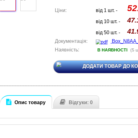
52
Ціни:
від 1 шт. -
47.
від 10 шт. -
41.
від 50 шт. -
Документація:
Box_N8AA_d
Наявність:
В НАЯВНОСТІ
(5 ш
ДОДАТИ ТОВАР ДО К
Опис товару
Відгуки: 0