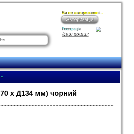
Ви не авторизовані...
Авторизація
Реєстрація
Ваш кошик
»
70 х Д134 мм) чорний