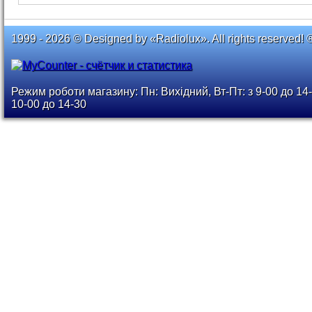
1999 - 2026 © Designed by «Radiolux». All rights reserved! 
Режим роботи магазину: Пн: Вихідний, Вт-Пт: з 9-00 до 14-
10-00 до 14-30