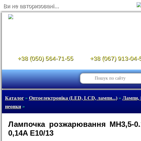
Ви не авторизовані...
+38 (050) 564-71-55
+38 (067) 913-04-
Каталог
»
Оптоелектроніка (LED, LCD, лампи...)
»
Лампи, 
неонки
»
Лампочка розжарювання МН3,5-0.
0,14A Е10/13