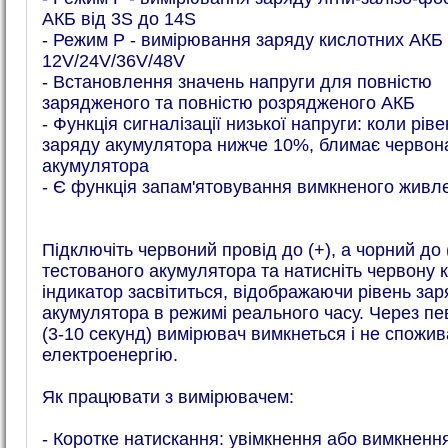
АКБ від 3S до 14S
- Режим P - вимірювання заряду кислотних АКБ
12V/24V/36V/48V
- Встановлення значень напруги для повністю
зарядженого та повністю розрядженого АКБ
- Функція сигналізації низької напруги: коли ріве
заряду акумулятора нижче 10%, блимає червона
акумулятора
- Є функція запам'ятовування вимкненого живл
Підключіть червоний провід до (+), а чорний до (
тестованого акумулятора та натисніть червону к
індикатор засвітиться, відображаючи рівень зар
акумулятора в режимі реального часу. Через пе
(3-10 секунд) вимірювач вимкнеться і не спожи
електроенергію.
Як працювати з вимірювачем:
- Коротке натискання: увімкнення або вимкненн