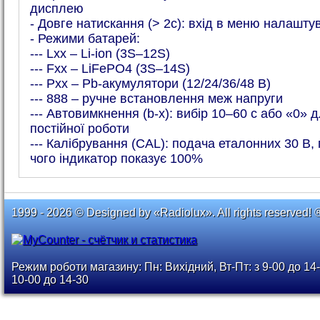
дисплею
- Довге натискання (> 2с): вхід в меню налашту
- Режими батарей:
--- Lxx – Li-ion (3S–12S)
--- Fxx – LiFePO4 (3S–14S)
--- Pxx – Pb-акумулятори (12/24/36/48 В)
--- 888 – ручне встановлення меж напруги
--- Автовимкнення (b-x): вибір 10–60 с або «0» 
постійної роботи
--- Калібрування (CAL): подача еталонних 30 В, 
чого індикатор показує 100%
1999 - 2026 © Designed by «Radiolux». All rights reserved! 
Режим роботи магазину: Пн: Вихідний, Вт-Пт: з 9-00 до 14-
10-00 до 14-30