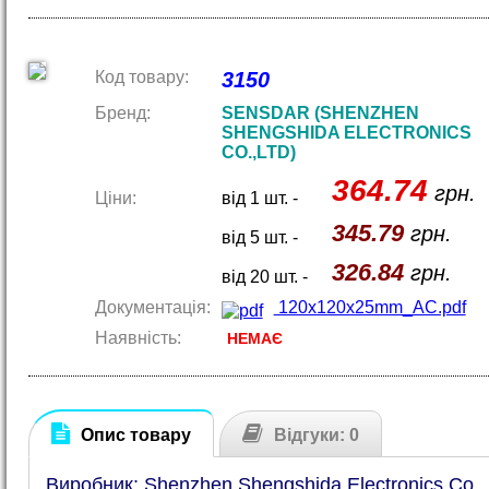
Код товару:
3150
Бренд:
SENSDAR (SHENZHEN
SHENGSHIDA ELECTRONICS
CO.,LTD)
364.74
грн.
Ціни:
від 1 шт. -
345.79
грн.
від 5 шт. -
326.84
грн.
від 20 шт. -
Документація:
120x120x25mm_AC.pdf
Наявність:
НЕМАЄ
Опис товару
Відгуки: 0
Виробник: Shenzhen Shengshida Electronics Co., 